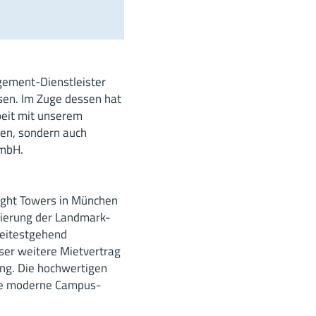
ement-Dienstleister
sen. Im Zuge dessen hat
beit mit unserem
zen, sondern auch
GmbH.
ight Towers in München
onierung der Landmark-
weitestgehend
ser weitere Mietvertrag
rung. Die hochwertigen
ese moderne Campus-