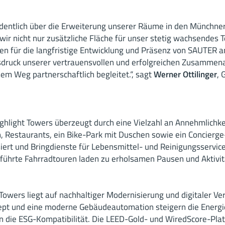
dentlich über die Erweiterung unserer Räume in den Münchner
 wir nicht nur zusätzliche Fläche für unser stetig wachsendes
chen für die langfristige Entwicklung und Präsenz von SAUTER
sdruck unserer vertrauensvollen und erfolgreichen Zusammena
em Weg partnerschaftlich begleitet.“, sagt
Werner Ottilinger
, 
hlight Towers überzeugt durch eine Vielzahl an Annehmlichk
, Restaurants, ein Bike-Park mit Duschen sowie ein Concierge
rt und Bringdienste für Lebensmittel- und Reinigungsservices
führte Fahrradtouren laden zu erholsamen Pausen und Aktivit
Towers liegt auf nachhaltiger Modernisierung und digitaler Ver
ept und eine moderne Gebäudeautomation steigern die Energie
 die ESG-Kompatibilität. Die LEED-Gold- und WiredScore-Plat