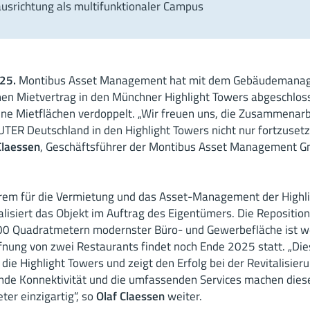
ausrichtung als multifunktionaler Campus
25.
Montibus Asset Management hat mit dem Gebäudemanag
en Mietvertrag in den Münchner Highlight Towers abgeschlos
ne Mietflächen verdoppelt. „Wir freuen uns, die Zusammenar
UTER Deutschland in den Highlight Towers nicht nur fortzuset
Claessen
, Geschäftsführer der Montibus Asset Management 
erem für die Vermietung und das Asset-Management der Highl
talisiert das Objekt im Auftrag des Eigentümers. Die Repositi
000 Quadratmetern modernster Büro- und Gewerbefläche ist 
fnung von zwei Restaurants findet noch Ende 2025 statt. „Die
ür die Highlight Towers und zeigt den Erfolg bei der Revitalisie
ende Konnektivität und die umfassenden Services machen di
ter einzigartig“, so
Olaf Claessen
weiter.