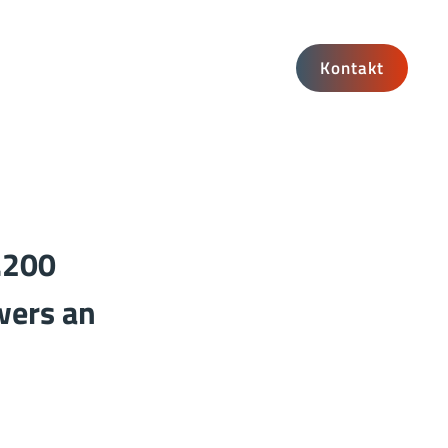
K
o
n
t
a
k
t
.200
wers an